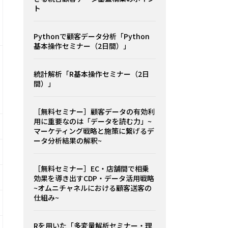
ト
Pythonで顧客データ分析「Python
基本操作セミナー（2日間）」
統計解析「R基本操作セミナー（2日
間）」
［無料セミナー］顧客データの有効利
用に重要なのは「データを読む力」~
マーケティング戦略と施策に繋げるデ
ータ分析結果の解釈~
［無料セミナー］EC・店舗間で相乗
効果を導き出すCDP・データ活用戦略
~オムニチャネルにおける顧客送客の
仕組み~
Rを用いた「多変量解析セミナー・理