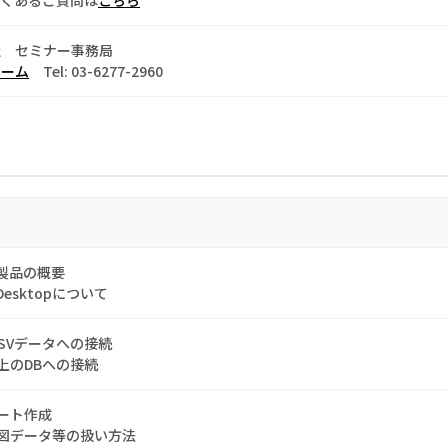
社 セミナー事務局
ォーム
Tel: 03-6277-2960
au製品の概要
uDesktopについて
やCSVデータへの接続
上のDBへの接続
ート作成
図データ等の扱い方法