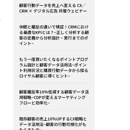
顧客行動データを売上へ変える CX／
CRM × デジタル広告 共催ウェビナー
基
休眠と離反の違いで検証！CRMにおけ
る最適なKPIとは？~正しく分析する顧
客の定義から分析設計・実行までのポ
イント~
もう一度買いたくなるポイントプログ
ラム設計と顧客データ活用法~ポイン
ト利用状況と購買行動データから探る
ロイヤル顧客に導くヒント~
顧客離反率10%低減する顧客データ活
用戦略~CDPが変えるマーケティング
フローと効率化~
既存顧客の売上10％UPするCX戦略と
データ活用法~顧客の行動可視化がも
たらすもの~