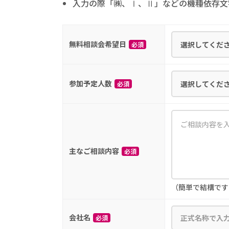
入力の際「㈱、Ⅰ、Ⅱ」などの機種依存文
無料相談会希望日
必須
参加予定人数
必須
主なご相談内容
必須
（簡単で結構です
会社名
必須